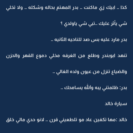
كذا .. ابيك زي ماكنت .. بدر المهتم بحاله وشكله .. ولا تخلي
شي يأثر عليك ..تبي شي ياولدي ؟
بدر مارد عليه بس صد للناحيه الثانيه ..
تنهد ابوبندر وطلع من الغرفه مخلي دموع القهر والحزن
والضياع تنزل من عيون ولده الغالي ..
بدر: ظلمتني يبه والله يسامحك ..
سيارة خالد
خالد :مها تكفين عاد مو تلطعيني قرن .. لانو حدي مالي خلق