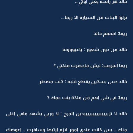
خالد هز راسه يعني اوكي ..
نزلوا البنات من السياره الا ريما ..
ريما: امممم خالد
خالد من دون شعور : ياعيووونه
ريما انحرجت: ليش ماحضرت ملكتي ؟
خالد حس بسكين يقطع قلبه : كنت مضطر
ريما: في شي اهم من ملكة بنت عمك ؟
خالد لا تزييييييييييييييدين الجرح : لا وربي يشهد مافي اغلى
منك .. بس كانت عندي امور لازم ارتبها وسافرت .. اعوضك