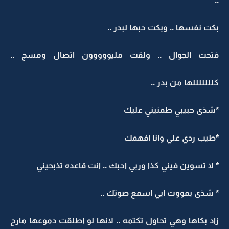
بكت نفسها .. وبكت حبها لبدر ..
فتحت الجوال .. ولقت مليووووون اتصال ومسج ..
كلللللللها من بدر ..
*شذى حبيبي طمنيني عليك
*طيب ردي علي وانا افهمك
* لا تسوين فيني كذا وربي احبك .. انت قاعده تذبحيني
* شذى بمووت ابي اسمع صوتك ..
زاد بكاها وهي تحاول تكتمه .. لانها لو اطلقت دموعها مارح