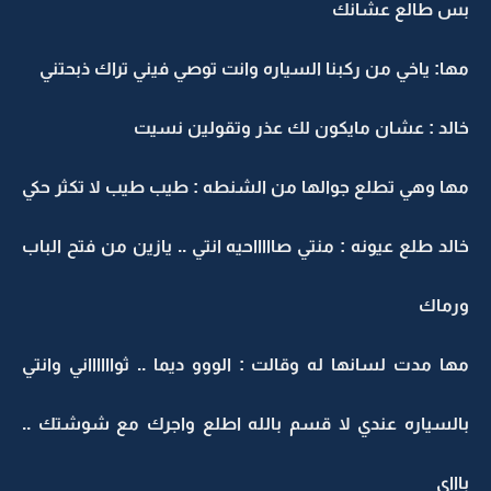
بس طالع عشانك
مها: ياخي من ركبنا السياره وانت توصي فيني تراك ذبحتني
خالد : عشان مايكون لك عذر وتقولين نسيت
مها وهي تطلع جوالها من الشنطه : طيب طيب لا تكثر حكي
خالد طلع عيونه : منتي صاااااحيه انتي .. يازين من فتح الباب
ورماك
مها مدت لسانها له وقالت : الووو ديما .. ثوااااااني وانتي
بالسياره عندي لا قسم بالله اطلع واجرك مع شوشتك ..
باااي