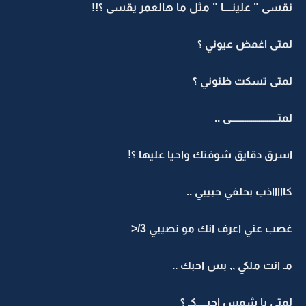
نقسى " علينــــا " مثل ما هالعمر يقسى ؟!!
لمتى اغمض عيوني ؟
لمتى تسكت ظنوني ؟
لمتـــــــــــــــــــــــى ..
اسرق دقايق شوفتك واحيا عليها ؟!
كاااااذب بحلفي حبيبي ..
غصب عني اعرف انك مو نصيبي 3/<
مـ انت ملكي ,, بس احبك ..
لمتى يا شمس احبـــــكـ ؟