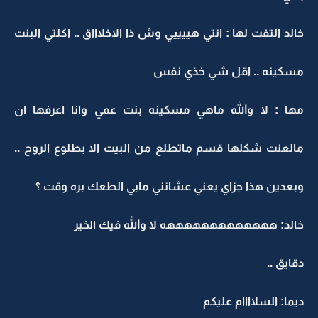
خالد التفت لها : انتي هييييي وش ذا الاخلاااق .. اكلتي البنت
مسكينه .. اقل شي خذي نفس
مها : لا والله ماهي مسكينه بنت عمي وانا اعرفها ان
مالعنت شكلها قسم ماتطلع من البيت الا بطلوع الروح ..
وبعدين هذا جزاي يعني عشانني مابي الطعك بره وقت ؟
خالد: هههههههههههههه لا والله فيك الخير
دقايق ..
ديما: السلاااام عليكم