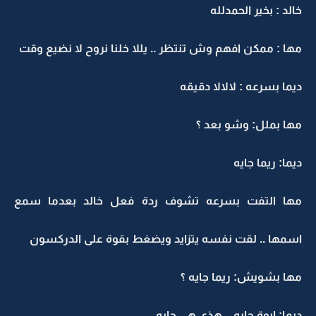
خالد : بخير الحمدلله
مها : ممكن افهم وش تنتظر .. يللا خلنا نروح لا نضيع وقت
ديما بسرعه : لالالا دقيقه
مها بملل: وشو بعد ؟
ديما: ريما جايه
مها التفت بسرعه تشوف ردة فعل خالد بعدما سمع
اسمها .. لقت نفسه يتزايد ويضغط بقوة على الدركسون
مها بشويش: ريما جايه ؟
ديما: ايوة جايه .. هذي هي جايه..