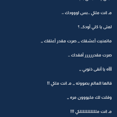
مـ انت ملكي ..بس اووودك ،،
لمتى يا كلي أودكــ ؟
ماتمنيت أعشقك ,, صرت مقدر أعتقك ,,
صرت مقدررررر أفقدك ..
آآآه يا أنقى ذنوبي ,,
قالها العالم بصووته ,, مـ انت ملكي !!
وقلت لك مليووون مره ,,
مـ انت ملللللللللللكي !!!