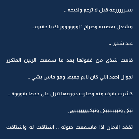
بسرررررعه قبل لا ترجع وتذبحه ,,
مشعل بعصبيه وصراخ : اووووووريك يا حقيره ..
عند شذى ..
قامت شذى من غفوتها بعد ما سمعت الرنين المتكرر
لجوال احمد اللي كان نايم جمبها ومو حاس بشي ..
كشرت بقرف منه وصارت دموعها تنزل على خدها بقوووة ..
تبكي وتبببببببكي وتبكييييييييييي
تفقد الامان اذا ماسمعت صوته .. اشتاقت له واشتاقت