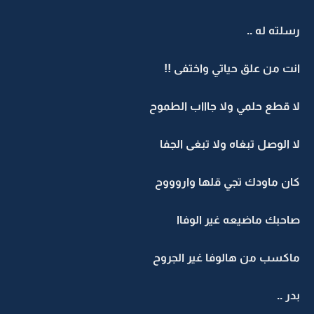
رسلته له ..
انت من علق حياتي واختفى !!
لا قطع حلمي ولا جاااب الطموح
لا الوصل تبغاه ولا تبغى الجفا
كان ماودك تجي قلها واروووح
صاحبك ماضيعه غير الوفاا
ماكسب من هالوفا غير الجروح
بدر ..