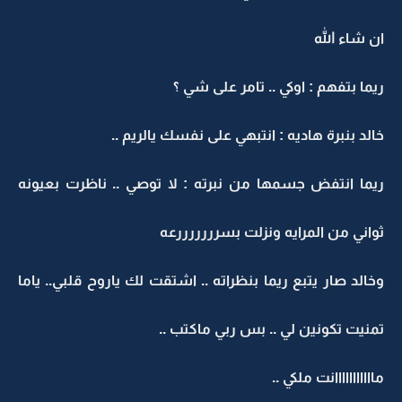
ان شاء الله
ريما بتفهم : اوكي .. تامر على شي ؟
خالد بنبرة هاديه : انتبهي على نفسك يالريم ..
ريما انتفض جسمها من نبرته : لا توصي .. ناظرت بعيونه
ثواني من المرايه ونزلت بسرررررررعه
وخالد صار يتبع ريما بنظراته .. اشتقت لك ياروح قلبي.. ياما
تمنيت تكونين لي .. بس ربي ماكتب ..
مااااااااااانت ملكي ..