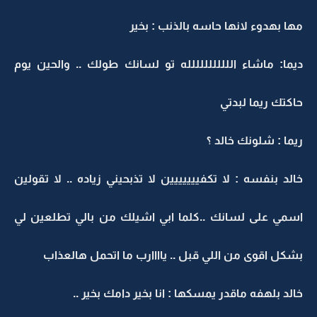
مها بهدوء لانها حاسه بالذنب : بخير
ديما: ماشاء اللللللللللله تو لسانك طولك .. والحين يوم
حاكتك ريما لبدتي
ريما : شلونك خالد ؟
خالد بنفسه : لا تكفييييييين لا تذبحيني زياده .. لا تقولين
اسمي على لسانك ..كلما ابي اشيلك من بالي تطلعين لي
بشكل اقوى من اللي قبل .. ياااارب ما اتحمل هالعذاب
خالد بلهفه ماقدر يمسكها : انا بخير دامك بخير ..