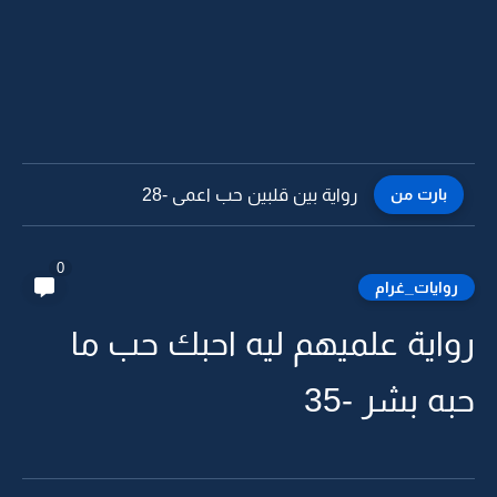
بارت من
رواية بين قلبين حب اعمى -28
0
روايات_غرام
رواية علميهم ليه احبك حب ما
حبه بشر -35