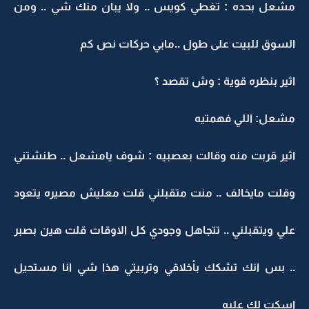
مشعل بحده : تغطي كويس .. ولا يبان منك شي .. ومن
السوق للبيت على طول ..مابي حركات نص كم
اثير بنظره قوية : وش تقصد ؟
مشعل: اللي فهمتيه
اثير قربت منه وقالت بعصبيه : شوف يامشعل .. طنشتني
وقلت مايخالف .. منت متقبلني قلت معليش مصيره يتعود
علي ويتقبلني .. تتجاهل وجودي كل الاوقات قلت هين بصبر
.. بس انك تشكك بأخلاقي وتربيتي هذا شي انا مستحيل
اسكت لك عليه