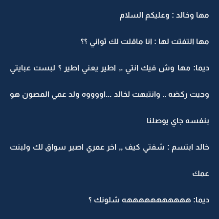
مها وخالد : وعليكم السلام
مها التفتت لها : انا ماقلت لك ثواني ؟؟
ديما: مها وش فيك انتي ., اطير يعني اطير ؟ لبست عبايتي
وجيت ركضه .. وانتبهت لخالد ...اووووه ولد عمي المصون هو
بنفسه جاي يوصلنا
خالد ابتسم : شفتي كيف ,, اخر عمري اصير سواق لك ولبنت
عمك
ديما: هههههههههههه شلونك ؟