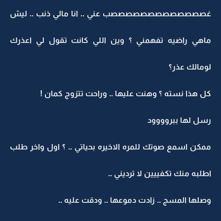
غصصصصصصصصصصصصصب عني .. انا مالي ذنب .. ليش
ماهي راضيه تفهمني ؟ وين اللي كانت تقول لي اعذرك
لومالك عذر؟
كل هذا نسته ؟ وهنت عليها .. وراحت تتزوج كمان !
رسل لها ببروووود
ممكن اسمع صوتك للمره الاخيره بحياتي .. ؟ اول واخر طلب
اطلبه منك تكفييين لا ترديني ..
وصلها المسج .. زادت دموعها .. ودقت عليه ..