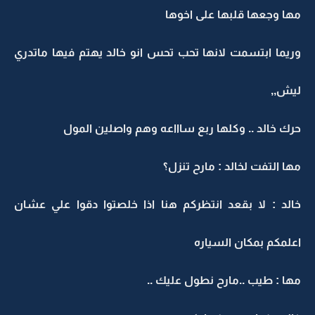
مها وجعها قلبها على اخوها
وريما ابتسمت لانها تحب تحس انو خالد يهتم فيها ماتدري
ليش,,
حرك خالد .. وكلها ربع ساااعه وهم واصلين المول
مها التفت لخالد : مارح تنزل؟
خالد : لا بقعد انتظركم هنا اذا خلصتوا دقوا علي عشان
اعلمكم بمكان السياره
مها : طيب ..مارح نطول عليك ..