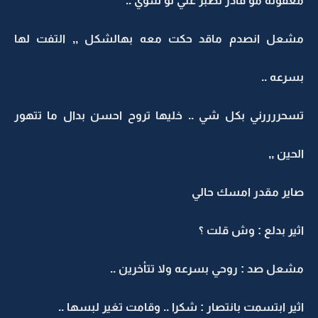
معقوله مو قادر تصبر عني لو شوي ..
مشعل انصدم ماقد حكت معه بهالشكل ,, التفت لها
بسرعه ..
تسحررررني بكل شي .. خليها تروح احسن بدال ما تتهور
الحين ,,
صاير مقدر امسك حالي
اثير بدلع : وش قلت ؟
مشعل صد : روحي بسرعه ولا تتأخرين ..
اثير ابتسمت بانتصار : شكرا .. وقامت تغير لبسها ..