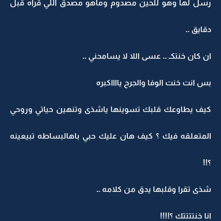
رسل لها وهو للحين مصدوم وماهو مصدق اللي قراه قبل
دقايق ..
ان كان خنتكـ .. عسى اللا لا يسامحني ..
بس انت خنت الوفا والجرح يااااكبره
كيف يطاوعك قلبك تسوينها ياشذى وتنهين حياتي وروحي
المتعلقه فيك ؟ كيف هان عليك حبي باهالبساطه تبيعينه
؟!!
شذى تقرا وقلبها يدق من كلامه ..
انا خنتتتتك ؟!!!!