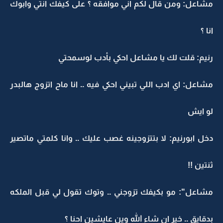
مشاعل: ومن قال لكم اني موافقه ؟ على كيفك انتي وابوك
انا ؟
رنيم: قلت لك يا مشاعل احكي بأدب لوسمحتي
مشاعل: اي ادب اللي تبيني احكي فيه .. انا ماح اتزوج هالبدر
لو ايش
دخل ابورنيم: لا بتتزوجينه غصب عليك .. وانا كلمتي ماتصير
ثنتين !!
مشاعل": مو بكيفك تزوجني .. وتوك تقول لي قبل الملكه
بدقايق .. خير ان شاء الله وين عايشين احنا ؟