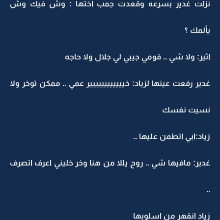
نزلت غدير بسرعه وقعدت جمب اختها : وش فيك وش
يألمك ؟
اثير: ولا شي .. قومي جيبي لي جلال ولا حاجه
غدير رفعت عينها لزياد: خيييييييييييير عمي .. ممكن توخر ولا
نسيت نفسك
زياد:ابي اتطمن عليها ..
غدير: مافيها شي .. روح يللا من هنا وخر خليني اعرف اتصرف
..
زياد انقهر من اسلوبها