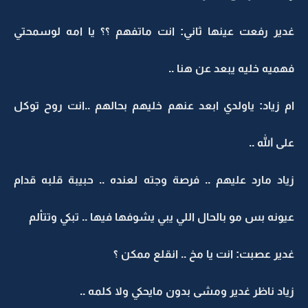
غدير رفعت عينها ثاني: انت ماتفهم ؟؟ يا امه لوسمحتي
فهميه خليه يبعد عن هنا ..
ام زياد: ياولدي ابعد عنهم خليهم بحالهم ..انت روح توكل
على الله ..
زياد مارد عليهم .. فرصة وجته لعنده .. حبيبة قلبه قدام
عيونه بس مو بالحال اللي يبي يشوفها فيها .. تبكي وتتألم
غدير عصبت: انت يا مخ .. انقلع ممكن ؟
زياد ناظر غدير ومشى بدون مايحكي ولا كلمه ..