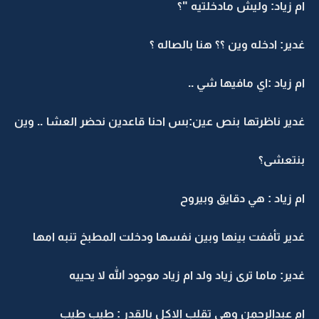
ام زياد: وليش مادخلتيه "؟
غدير: ادخله وين ؟؟ هنا بالصاله ؟
ام زياد :اي مافيها شي ..
غدير ناظرتها بنص عين:بس احنا قاعدين نحضر العشا .. وين
بنتعشى؟
ام زياد : هي دقايق وبيروح
غدير تأففت بينها وبين نفسها ودخلت المطبخ تنبه امها
غدير: ماما ترى زياد ولد ام زياد موجود الله لا يحييه
ام عبدالرحمن وهي تقلب الاكل بالقدر : طيب طيب