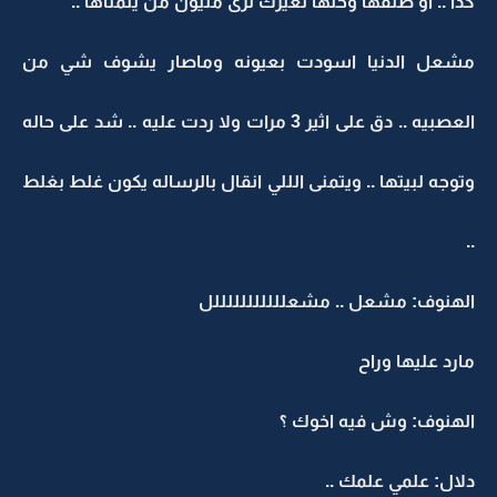
كذا .. او طلقها وخلها لغيرك ترى مليون من يتمناها ..
مشعل الدنيا اسودت بعيونه وماصار يشوف شي من
العصبيه .. دق على اثير 3 مرات ولا ردت عليه .. شد على حاله
وتوجه لبيتها .. ويتمنى الللي انقال بالرساله يكون غلط بغلط
..
الهنوف: مشعل .. مشعلللللللللللل
مارد عليها وراح
الهنوف: وش فيه اخوك ؟
دلال: علمي علمك ..