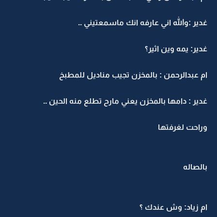
غدير :والله اني عارفه انك ماسمعتيني ..
غدير: يمه وين اثير؟
ام عبدالرحمن : بالمخزن تجيب مناديل للمطبخ
غدير : دامها بالمخزن يعني مارح تطلع منه الحين ..
وراحت لغرفتها
بالصاله
ام زياد: وش عندك ؟