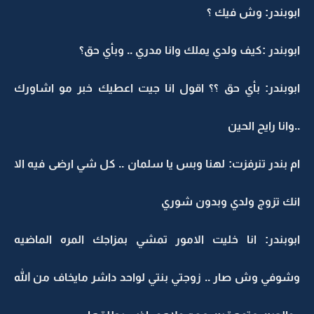
ابوبندر: وش فيك ؟
ابوبندر :كيف ولدي يملك وانا مدري .. وبأي حق؟
ابوبندر: بأي حق ؟؟ اقول انا جيت اعطيك خبر مو اشاورك
..وانا رايح الحين
ام بندر تنرفزت: لهنا وبس يا سلمان .. كل شي ارضى فيه الا
انك تزوج ولدي وبدون شوري
ابوبندر: انا خليت الامور تمشي بمزاجك المره الماضيه
وشوفي وش صار .. زوجتي بنتي لواحد داشر مايخاف من الله