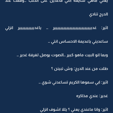
يعني ماهي شايفه اللي قاعدين على الكنب ..وقفت عند
الدرج تنادي
اثير: غدييييييييييييييييييييييييير .. ياغديييييييييير انزلي
ساعديني ياعديمة الاحساس انتي ..
وبما انو البيت ماهو كبير ..الصوت يوصل لغرفة غدير ..
طلت من عند الدرج: وش تبينن ؟
اثير: ابي سموها الكريم تساعدني شوي ..
غدير: عندي مذاكره
اثير: وانا ماعندي يعني ؟ يللا اشوف انزلي