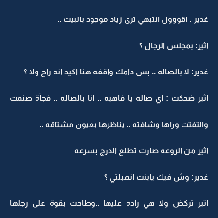
غدير : اقووول انتبهي ترى زياد موجود بالبيت ..
اثير: بمجلس الرجال ؟
غدير: لا بالصاله .. بس دامك واقفه هنا اكيد انه راح ولا ؟
اثير ضحكت : اي صاله يا فاهيه .. انا بالصاله .. فجأة صنمت
والتفتت وراها وشافته .. يناظرها بعيون مشتاقه ..
اثير من الروعه صارت تطلع الدرج بسرعه
غدير: وش فيك يابنت انهبلتي ؟
اثير تركض ولا هي راده عليها ..وطاحت بقوة على رجلها