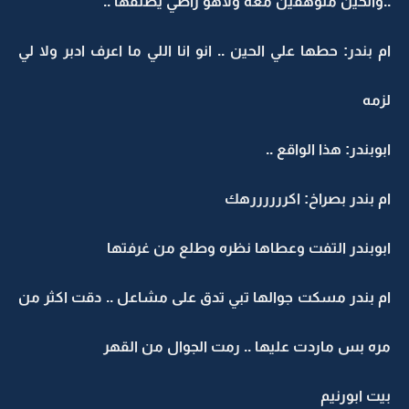
..والحين متوهقين معه ولاهو راضي يطلقها ..
ام بندر: حطها علي الحين .. انو انا اللي ما اعرف ادبر ولا لي
لزمه
ابوبندر: هذا الواقع ..
ام بندر بصراخ: اكررررررهك
ابوبندر التفت وعطاها نظره وطلع من غرفتها
ام بندر مسكت جوالها تبي تدق على مشاعل .. دقت اكثر من
مره بس ماردت عليها .. رمت الجوال من القهر
بيت ابورنيم