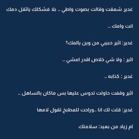
غدير شمقت وقالت بصوت واطي .. بلا فشكلك ياثقل دمك
انت وامك ..
غدير: اثير حبيبي من وين يالمك؟
اثير : ولا شي خلاص اقدر امشي ..
غدير : كذابه ..
اثير وقفت حاولت تدوس عليها بس ماكان بالساهل ..
غدير: قلت لك انا ..وراحت للمطبخ تقول لامها
ام زياد من بعيد: سلامتك