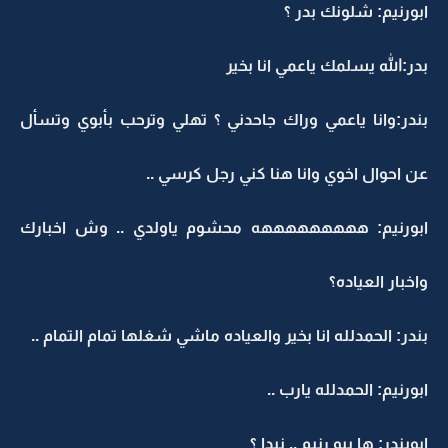
ابورنيم: شلونك بدر ؟
بدر:الله يسلمك ياعمي انا بخير
بندر:وانا ياعمي وراك جاحدني ؟ تهلي وترحب بأبوي وتسأل
عن احوال اخوي وانا هنا كني رجل كرسي ..
ابورنيم: هههههههههه محشوم ياولدي .. وش اخبارك
واخبار العياده؟
بندر: الحمدلله انا بخير والعياده ماشي شغلها تمام التمام ..
ابورنيم: الحمدلله يارب ..
ابوبندر: ها يبو رنيم .. نبدا ؟