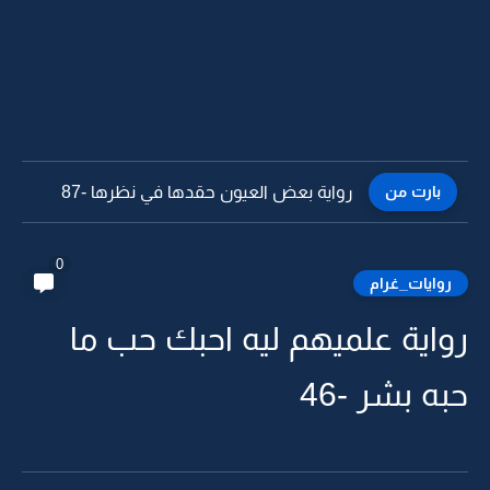
بارت من
رواية بعض العيون حقدها في نظرها -86
0
روايات_غرام
رواية علميهم ليه احبك حب ما
حبه بشر -46