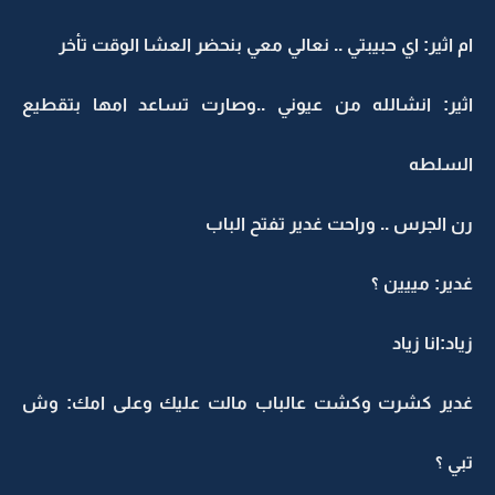
ام اثير: اي حبيبتي .. نعالي معي بنحضر العشا الوقت تأخر
اثير: انشالله من عيوني ..وصارت تساعد امها بتقطيع
السلطه
رن الجرس .. وراحت غدير تفتح الباب
غدير: مييين ؟
زياد:انا زياد
غدير كشرت وكشت عالباب مالت عليك وعلى امك: وش
تبي ؟