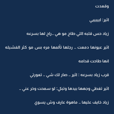
وقعدت
اثير: ايييييي
زياد حس قلبه اللي طاح مو هي ..راح لها بسرعه
اثير عيونها دمعت .. رجلها تألمها مره بس مو كثر الفشيله
انها طاحت قدامه
قرب زياد بسرعه : اثير .. صار لك شي .. تعورتي
اثير تغطي وجهها بيدها وتبكي: لو سمحت وخر عني ..
زياد خايف عليها .. ماهوة عارف وش يسوي