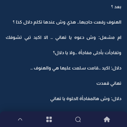
بعد ؟
الهنوف رفعت حاجبها.. هذي وش عندها تكلم دلال كذا ؟
ام مشعل: وش دعوه يا تهاني .. الا اكيد تبي تشوفك
وتفاجأت بأحلى مفاجأة ..ولا يا دلال؟
دلال: اكيد ..قامت سلمت عليها هي والهنوف ..
تهاني قعدت
دلال: وش هالمفاجأة الحلوة يا تهاني
تهاني بدون نفس: لا تفرحين مره .. انا ماجيت عشان سواد