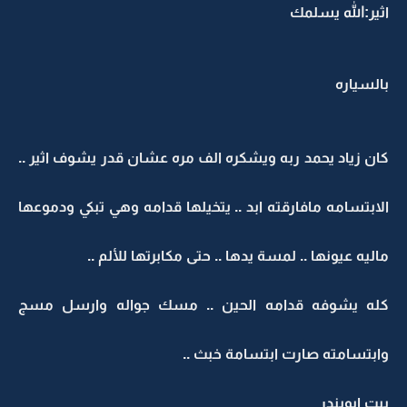
اثير:الله يسلمك
بالسياره
كان زياد يحمد ربه ويشكره الف مره عشان قدر يشوف اثير ..
الابتسامه مافارقته ابد .. يتخيلها قدامه وهي تبكي ودموعها
ماليه عيونها .. لمسة يدها .. حتى مكابرتها للألم ..
كله يشوفه قدامه الحين .. مسك جواله وارسل مسج
وابتسامته صارت ابتسامة خبث ..
بيت ابوبندر