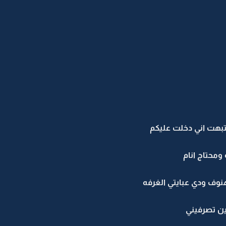
بهت اني دخلت عليكم
محتاج انام
وف ودي عبايتي الغرفه
بين تصرفيني