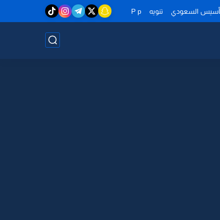
تأسيس السعودي
تنويه
P p