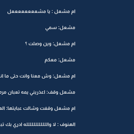
ام مشعل : يا مشععععععععل
مشعل: سمي
ام مشعل: وين وصلت ؟
مشعل: معكم
ام مشعل: وش معنا وانت حتى ما انت
مشعل وقف: اعذريني يمه تعبان مره و
ام مشعل وقفت وشالت عبايتها: الهن
الهنوف : لا والللللللللللله ادري بك ت