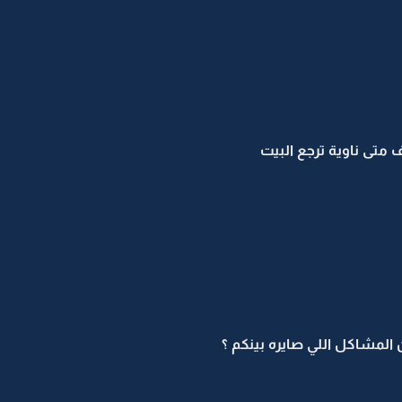
تى ناوية ترجع البيت
لمشاكل اللي صايره بينكم ؟