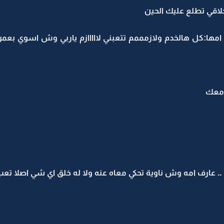
لاقي تطلع عليك الحين
امها:كل هالخدم ولازمممم تتعبني لااااازم ياربي وش اسوي بعم
 معك
عارف امه وش ناوية تحكي معاه عنه ولا له خلق اي شي اصلا تعب