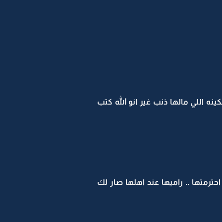
ه اللي مالها ذنب غير انو الله كتب
رمتها .. راميها عند اهلها صار لك