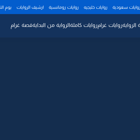
وايات سعودية
روايات خليجيه
روايات رومانسية
ارشيف الروايات
يوم ال
 الرواية
روايات غرام
روايات كاملة
الرواية من البداية
قصة غرام