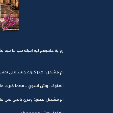
رواية علميهم ليه احبك حب ما حبه بشر 
ام مشعل: هذا كبرك وتسأليني نفس 
الهنوف: وش اسوي .. مهما كبرت مار
ام مشعل بضيق: وخري يابنتي عني م
الهنوف:وش فيييييييييك