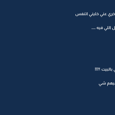
ري عني خليني اتنفس
للي فيه ....
البيت ؟!!!
فيهم شي