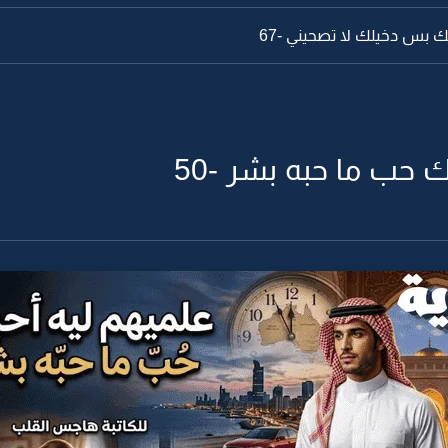
نك بس دخيلك لا تصحيني -66
ك حب ما حبه بشر -50