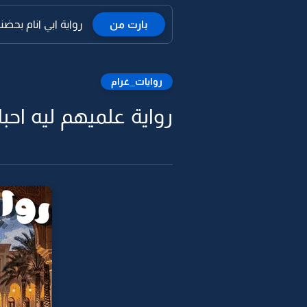
بارت من
رواية ابي انام بحض
روايات_غرام
رواية علميهم ليه احب